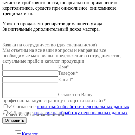
зачистки грибкового ногтя, шпаргалки по применению
кератолитиков, средств при онихолизисе, онихомикозе,
трещинах и тд.
Урок по продажам препаратов домашнего ухода.
Значительный дополнительный доход мастера.
Заявка на сотрудничество (для специалистов)
Мы ответим на все ваши вопросы и направим все
необходимые материалы: предложение о сотрудничестве,
актуальные прайс и каталог продукции
Имя
*
Телефон
*
E-mail
*
Ссылка на Вашу
профессиональную страницу в соцсети или сайт
*
Согласен с
политикой обработки персональных данных
Даю свое
согласие на обработку персональных данных
* обязательно для заполнения
Отправить
Каталог