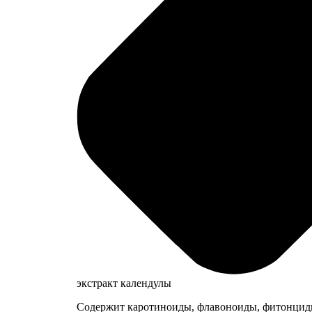
экстракт календулы
Содержит каротиноиды, флавоноиды, фитонциды