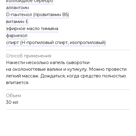
коллоидное серебро
аллантоин
D-пантенол (провитамин B5)
витамин E
эфирное масло тимьяна
фарнезол
спирт (Н-пропиловый спирт, изопропиловый)
Способ применения
Нанести несколько капель сыворотки
на околоногтевые валики и кутикулу. Можно провести
легкий массаж. Дождаться, когда средство полностью
впитается.
Объем
30 мл