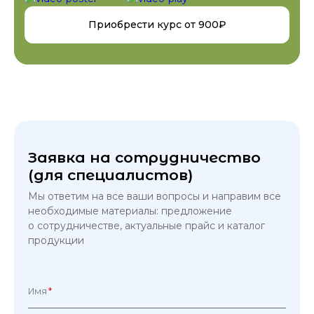
Приобрести курс от 900₽
Программа курса
Первый модуль.
Подробный разбор космецевтики PodiaFarm,
понятия о видах косметики, профессиональных
Заявка на сотрудничество
препаратов, в том числе кератолитиков, средств
(для специалистов)
домашнего ухода, с примерами и фото.
Мы ответим на все ваши вопросы и направим все
Понятие рН кожи. Виды кератолитиков,
необходимые материалы: предложение
используемых в педикюре, и их действие на
о сотрудничестве, актуальные прайс и каталог
кожу стоп.
продукции
Мочевина (карбамид) и её свойства в
зависимости от концентрации. Мощный
увлажнитель и природный эксфолиант.
Имя
*
Работа с дермальными трещинами