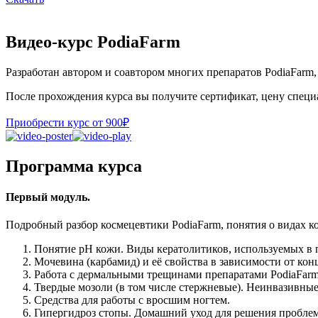
Видео-курс PodiaFarm
Разработан автором и соавтором многих препаратов PodiaFar
После прохождения курса вы получите сертификат, цену специа
Приобрести курс от 900₽
Программа курса
Первый модуль.
Подробный разбор космецевтики PodiaFarm, понятия о видах ко
Понятие рН кожи. Виды кератолитиков, используемых в п
Мочевина (карбамид) и её свойства в зависимости от к
Работа с дермальными трещинами препаратами PodiaFarm
Твердые мозоли (в том числе стержневые). Неинвазивны
Средства для работы с вросшим ногтем.
Гипергидроз стопы. Домашний уход для решения пробле