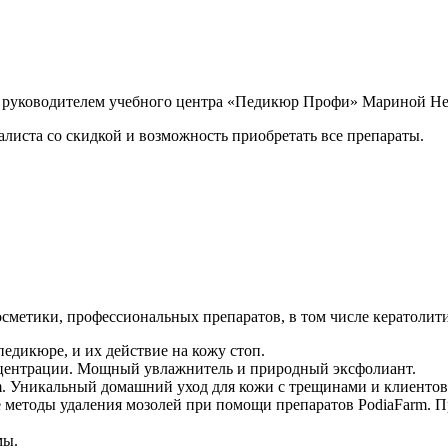
m, руководителем учебного центра «Педикюр Профи» Мариной Н
листа со скидкой и возможность приобретать все препараты.
сметики, профессиональных препаратов, в том числе кератолити
едикюре, и их действие на кожу стоп.
онцентрации. Мощный увлажнитель и природный эксфолиант.
. Уникальный домашний уход для кожи с трещинами и клиентов 
е методы удаления мозолей при помощи препаратов PodiaFarm. П
мы.