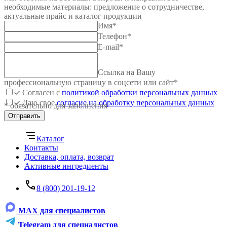
необходимые материалы: предложение о сотрудничестве,
актуальные прайс и каталог продукции
Имя
*
Телефон
*
E-mail
*
Ссылка на Вашу
профессиональную страницу в соцсети или сайт
*
Согласен с
политикой обработки персональных данных
Даю свое
согласие на обработку персональных данных
* обязательно для заполнения
Отправить
Каталог
Контакты
Доставка, оплата, возврат
Активные ингредиенты
8 (800) 201-19-12
MAX для специалистов
Telegram для специалистов