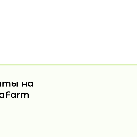
аты на
iaFarm