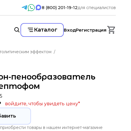
для специалистов
8 (800) 201-19-12
Каталог
Вход
Регистрация
атолитическим эффектом
он-пенообразователь
Септофом
5
₽
войдите, чтобы увидеть цену
*
бавить
приобрести товары в нашем интернет-магазине