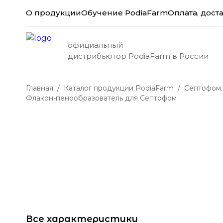
О продукции
Обучение PodiaFarm
Оплата, доста
официальный
дистрибьютор PodiaFarm в России
Главная
Каталог продукции PodiaFarm
Септофом.
Флакон-пенообразователь для Септофом
Все характеристики