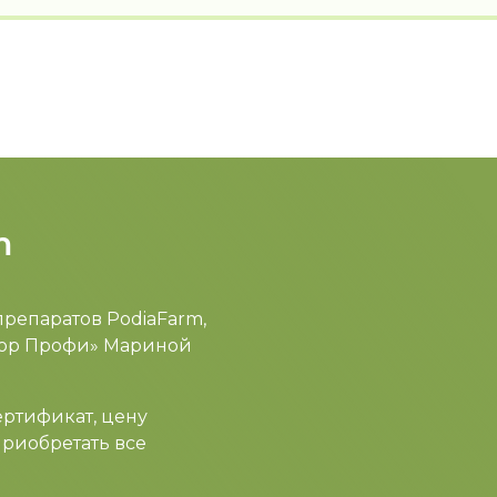
m
препаратов PodiaFarm,
кюр Профи» Мариной
ертификат, цену
приобретать все