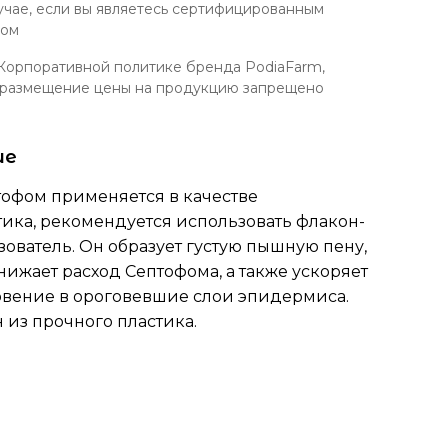
лучае, если вы являетесь сертифицированным
том
Корпоративной политике бренда PodiaFarm,
 размещение цены на продукцию запрещено
ие
тофом применяется в качестве
тика, рекомендуется использовать флакон-
ователь. Он образует густую пышную пену,
нижает расход Септофома, а также ускоряет
вение в ороговевшие слои эпидермиса.
 из прочного пластика.