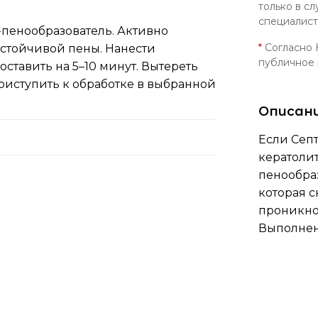
только в с
специалис
-пенообразователь. Активно
*
Согласно 
устойчивой пены. Нанести
публичное
оставить на 5–10 минут. Вытереть
приступить к обработке в выбранной
Описан
Если Сеп
кератоли
пенообраз
которая с
проникно
Выполнен