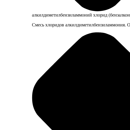
алкилдиметилбензиламмоний хлорид (бензалкон
Смесь хлоридов алкилдиметилбензиламмония. 