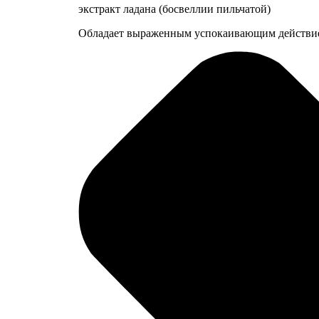
экстракт ладана (босвеллии пильчатой)
Обладает выраженным успокаивающим действием