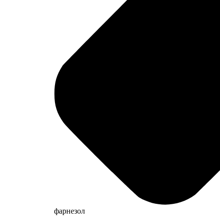
фарнезол