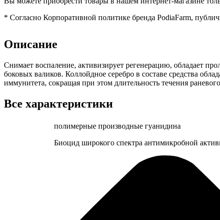
Вы можете приобрести товары в нашем интернет-магазине толь
*
Согласно Корпоративной политике бренда PodiaFarm, публи
Описание
Снимает воспаление, активизирует регенерацию, обладает пр
боковых валиков. Коллойдное серебро в составе средства обл
иммунитета, сокращая при этом длительность течения раневого
Все характеристики
полимерные производные гуанидина
Биоцид широкого спектра антимикробной активн