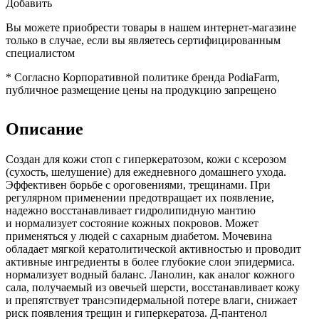
Добавить
Вы можете приобрести товары в нашем интернет-магазине
только в случае, если вы являетесь сертифицированным
специалистом
*
Согласно Корпоративной политике бренда PodiaFarm,
публичное размещение цены на продукцию запрещено
Описание
Создан для кожи стоп с гиперкератозом, кожи с ксерозом
(сухость, шелушение) для ежедневного домашнего ухода.
Эффективен борьбе с ороговениями, трещинами. При
регулярном применении предотвращает их появление,
надежно восстанавливает гидролипидную мантию
и нормализует состояние кожных покровов. Может
применяться у людей с сахарным диабетом. Мочевина
обладает мягкой кератолитической активностью и проводит
активные ингредиенты в более глубокие слои эпидермиса.
нормализует водный баланс. Ланолин, как аналог кожного
сала, получаемый из овечьей шерсти, восстанавливает кожу
и препятствует трансэпидермальной потере влаги, снижает
риск появления трещин и гиперкератоза. Д-пантенол