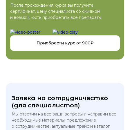
После прохождения курса вы получите
сертификат, цену специалиста со скидкой
и возможность приобретать все препараты.
Приобрести курс от 900₽
Программа курса
Первый модуль.
Подробный разбор космецевтики PodiaFarm,
понятия о видах косметики, профессиональных
Заявка на сотрудничество
препаратов, в том числе кератолитиков, средств
(для специалистов)
домашнего ухода, с примерами и фото.
Мы ответим на все ваши вопросы и направим все
Понятие рН кожи. Виды кератолитиков,
необходимые материалы: предложение
используемых в педикюре, и их действие на
о сотрудничестве, актуальные прайс и каталог
кожу стоп.