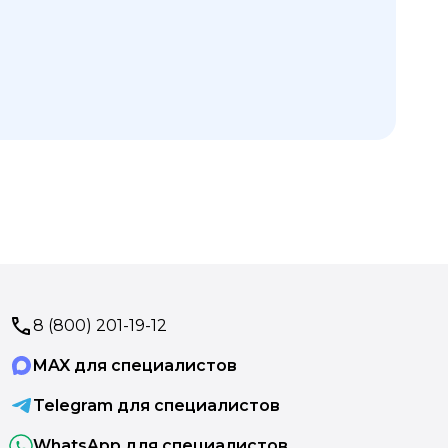
 при
 зачистка онихомикозного (грибкового)
алки по применению кератолитиков,
8 (800) 201-19-12
MAX для специалистов
ра.
Telegram для специалистов
WhatsApp для специалистов