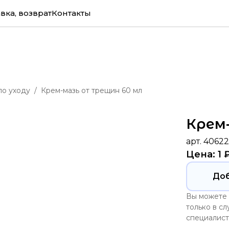
вка, возврат
Контакты
по уходу
Крем-мазь от трещин 60 мл
Крем
арт. 40622
Цена: 1 
До
Вы можете 
только в с
специалис