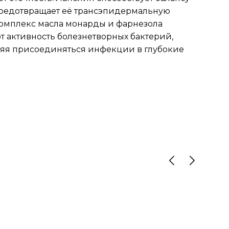
предотвращает её трансэпидермальную
Комплекс масла монарды и фарнезола
т активность болезнетворных бактерий,
ляя присоединяться инфекции в глубокие