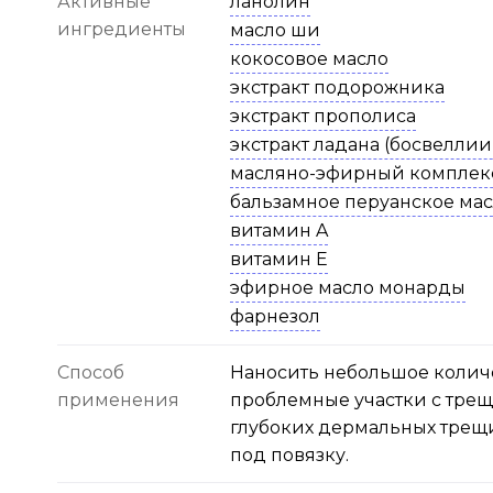
Активные
ланолин
ингредиенты
масло ши
кокосовое масло
экстракт подорожника
экстракт прополиса
экстракт ладана (босвеллии
масляно-эфирный комплек
бальзамное перуанское ма
витамин A
витамин E
эфирное масло монарды
фарнезол
Способ
Наносить небольшое количе
применения
проблемные участки с трещ
глубоких дермальных трещ
под повязку.