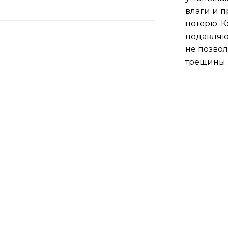
влаги и 
потерю. 
подавляю
не позво
трещины.