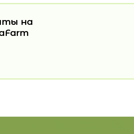
аты на
iaFarm