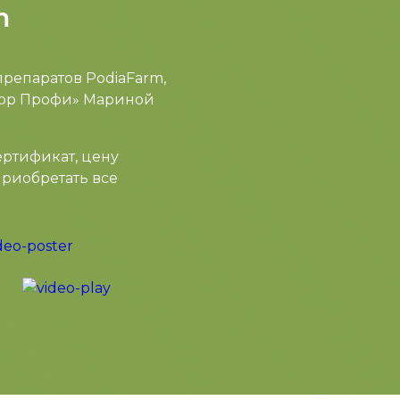
m
препаратов PodiaFarm,
кюр Профи» Мариной
ертификат, цену
приобретать все