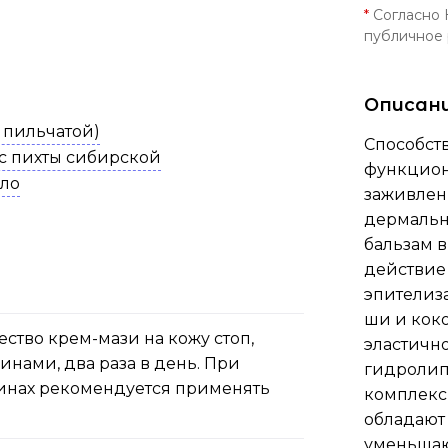
*
Согласно 
публичное
Описан
 пильчатой)
Способст
с пихты сибирской
функцион
сло
заживлени
дермальн
бальзам в
действие
эпителиз
ши и кок
ство крем-мази на кожу стоп,
эластично
инами, два раза в день. При
гидролип
инах рекомендуется применять
комплекс
обладают
уменьшают