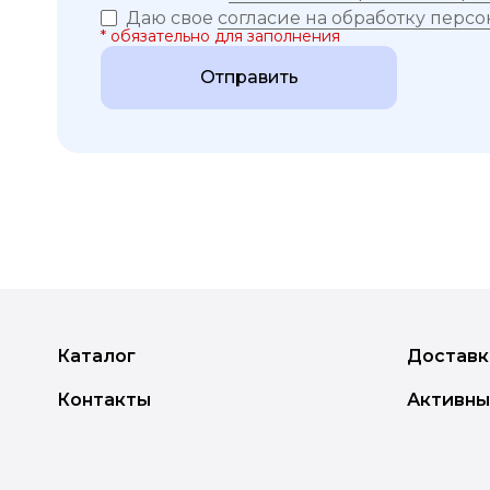
Онихолизис. Выбор средств для раб
Даю свое
согласие на обработку перс
* обязательно для заполнения
ожоге ногтевой пластины).
Отправить
Схемы применения препаратов в каб
Второй модуль.
Видео-демонстрация работы.
Применение различных видов кератолитик
ногтя, обработка трещин и др.
Третий модуль.
Материалы для скачивания – протоколы 
Каталог
Доставка
средств при онихолизисе, онихомикозе, т
Контакты
Активны
Урок по продажам препаратов домашнего