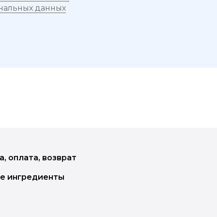
оты с различными видами онихолизиса (в том числе
ональных данных
инете и в домашнем уходе по каждой проблеме.
ов, обработка вросшего ногтя, обработка мозолей,
педикюра, схема зачистки грибкового ногтя, шпарг
, оплата, возврат
рещинах и тд.
е ингредиенты
 ухода. Значительный дополнительный доход масте