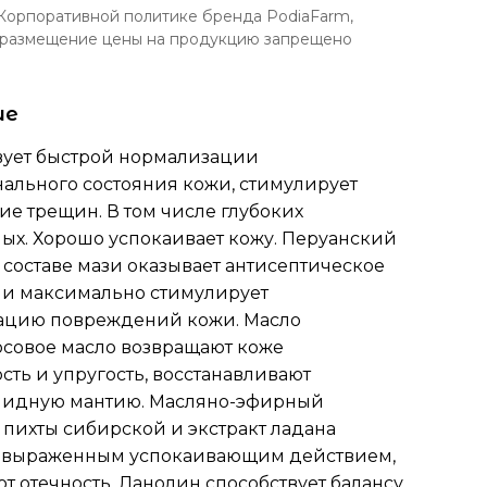
Корпоративной политике бренда PodiaFarm,
 размещение цены на продукцию запрещено
ие
вует быстрой нормализации
ального состояния кожи, стимулирует
е трещин. В том числе глубоких
ых. Хорошо успокаивает кожу. Перуанский
 составе мази оказывает антисептическое
 и максимально стимулирует
ацию повреждений кожи. Масло
осовое масло возвращают коже
сть и упругость, восстанавливают
идную мантию. Масляно-эфирный
 пихты сибирской и экстракт ладана
 выраженным успокаивающим действием,
 отечность. Ланолин способствует балансу